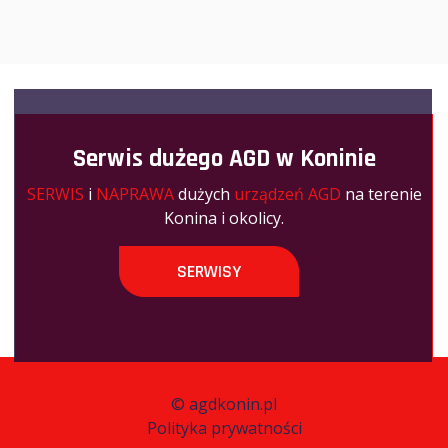
Serwis dużego AGD w Koninie
SERWIS
i
NAPRAWA
dużych
urządzeń AGD
na terenie
Konina i okolicy.
SERWISY
©
agdkonin.pl
Polityka prywatności