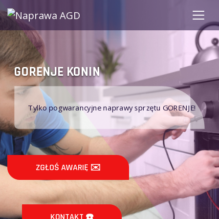
GORENJE KONIN
Tylko pogwarancyjne naprawy sprzętu GORENJE!
ZGŁOŚ AWARIĘ ✉️
KONTAKT ☎️