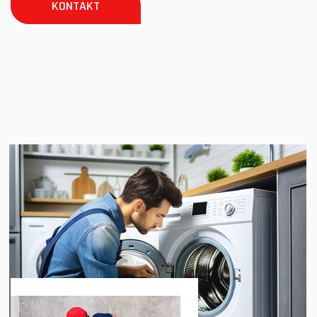
KONTAKT