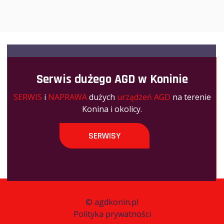
Serwis dużego AGD w Koninie
SERWIS
i
NAPRAWA
dużych
urządzeń AGD
na terenie
Konina i okolicy.
SERWISY
©
agdkonin.pl
Polityka prywatności