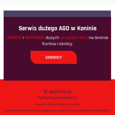
Serwis dużego AGD w Koninie
SERWIS
i
NAPRAWA
dużych
urządzeń AGD
na terenie
Konina i okolicy.
SERWISY
©
agdkonin.pl
Polityka prywatności
Ten serwis wykorzystuje pliki cookies.
Korzystanie z witryny oznacza zgodę na ich zapis lub odczyt wg ustawień przeglądarki.