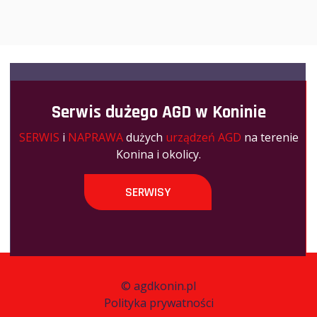
Serwis dużego AGD w Koninie
SERWIS
i
NAPRAWA
dużych
urządzeń AGD
na terenie
Konina i okolicy.
SERWISY
©
agdkonin.pl
Polityka prywatności