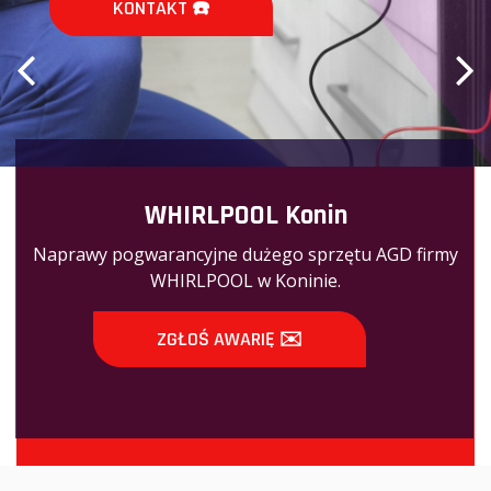
T ☎️
KONTAKT ☎️
WHIRLPOOL Konin
Naprawy pogwarancyjne dużego sprzętu AGD firmy
WHIRLPOOL w Koninie.
ZGŁOŚ AWARIĘ ✉️