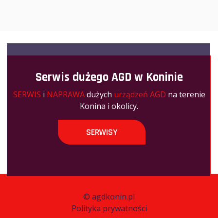
Serwis dużego AGD w Koninie
SERWIS
i
NAPRAWA
dużych
urządzeń AGD
na terenie
Konina i okolicy.
SERWISY
©
agdkonin.pl
Polityka prywatności